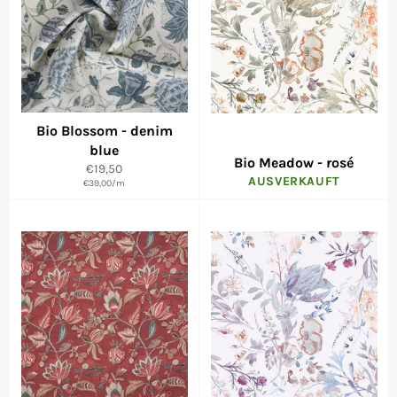
Bio Blossom - denim
blue
Bio Meadow - rosé
Normaler
€19,50
AUSVERKAUFT
€39,00
Preis
/
m