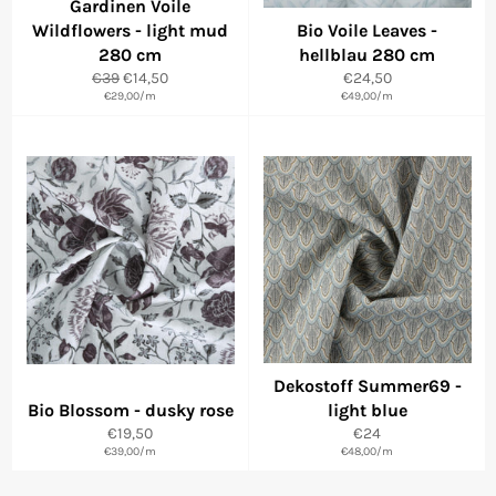
Gardinen Voile
Wildflowers - light mud
Bio Voile Leaves -
280 cm
hellblau 280 cm
Normaler
Sonderpreis
Normaler
€39
€14,50
€24,50
Preis
€29,00
/
m
€49,00
Preis
/
m
Dekostoff Summer69 -
Bio Blossom - dusky rose
light blue
Normaler
Normaler
€19,50
€24
€39,00
Preis
/
m
€48,00
Preis
/
m