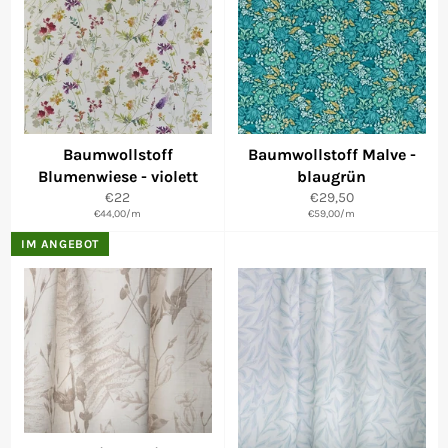
Baumwollstoff
Baumwollstoff Malve -
Blumenwiese - violett
blaugrün
Normaler
Normaler
€22
€29,50
€44,00
Preis
/
m
€59,00
Preis
/
m
IM ANGEBOT