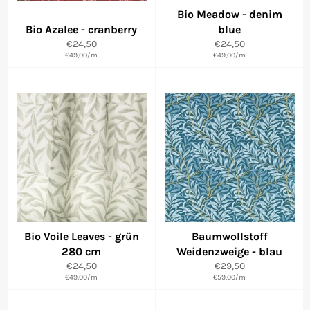
Bio Meadow - denim
Bio Azalee - cranberry
blue
Normaler
Normaler
€24,50
€24,50
€49,00
Preis
/
m
€49,00
Preis
/
m
Bio Voile Leaves - grün
Baumwollstoff
280 cm
Weidenzweige - blau
Normaler
Normaler
€24,50
€29,50
€49,00
Preis
/
m
€59,00
Preis
/
m