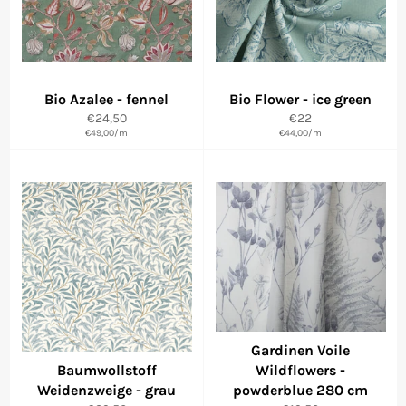
Bio Azalee - fennel
Bio Flower - ice green
Normaler
Normaler
€24,50
€22
€49,00
Preis
/
m
€44,00
Preis
/
m
Gardinen Voile
Baumwollstoff
Wildflowers -
Weidenzweige - grau
powderblue 280 cm