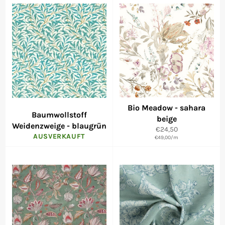
Bio Meadow - sahara
Baumwollstoff
beige
Weidenzweige - blaugrün
Normaler
€24,50
AUSVERKAUFT
€49,00
Preis
/
m