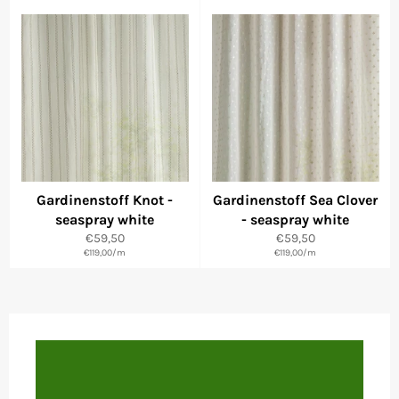
Gardinenstoff Knot -
Gardinenstoff Sea Clover
seaspray white
- seaspray white
Normaler
Normaler
€59,50
€59,50
€119,00
Preis
/
m
€119,00
Preis
/
m