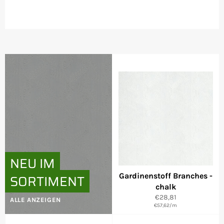
NEU IM
SORTIMENT
Gardinenstoff Branches -
chalk
Normaler
€28,81
ALLE ANZEIGEN
€57,62
Preis
/
m