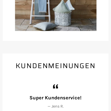
KUNDENMEINUNGEN
e
Super Kundenservice!
E
n.
un
Jens R.