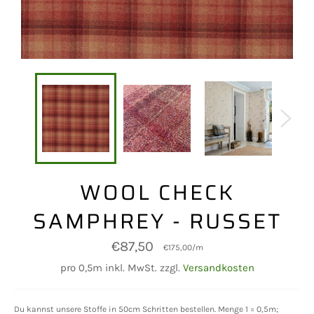
WOOL CHECK
SAMPHREY - RUSSET
Normaler
€87,50
€175,00
/
m
Preis
pro 0,5m inkl. MwSt. zzgl.
Versandkosten
Du kannst unsere Stoffe in 50cm Schritten bestellen. Menge 1 = 0,5m;