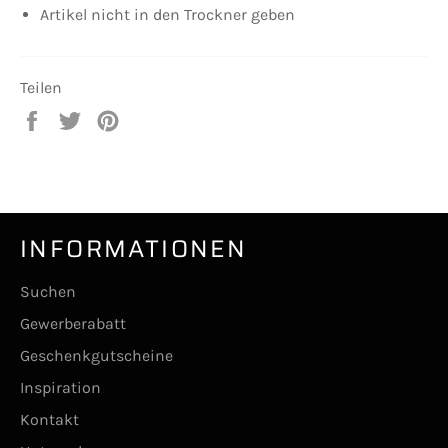
Artikel nicht in den Trockner geben
Teilen
Auf
Auf
Auf
Facebook
Twitter
Pinterest
teilen
twittern
pinnen
INFORMATIONEN
Suchen
Gewerberabatt
Geschenkgutscheine
Inspiration
Kontakt