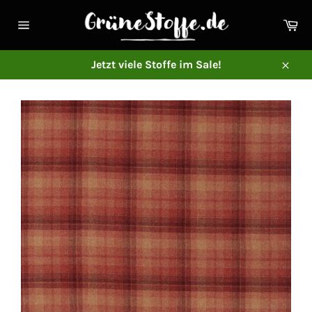
Direkt
zum
Ei
Inhalt
Seitennavigation
Jetzt viele Stoffe im Sale!
Schl