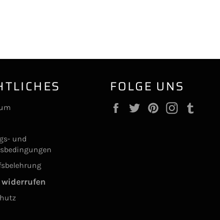
HTLICHES
FOLGE UNS
Facebook
Twitter
Pinterest
Instagram
Tumb
sum
ngs- und
gsbedingungen
fsbelehrung
 widerrufen
hutz