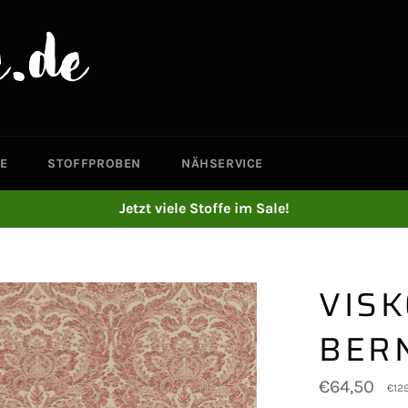
E
STOFFPROBEN
NÄHSERVICE
Jetzt viele Stoffe im Sale!
VISK
BER
Normaler
€64,50
€12
Preis