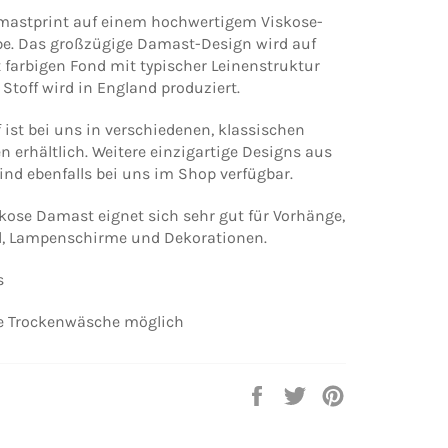
mastprint auf einem hochwertigem Viskose-
e. Das großzügige Damast-Design wird auf
 farbigen Fond mit typischer Leinenstruktur
 Stoff wird in England produziert.
 ist bei uns in verschiedenen, klassischen
n erhältlich. Weitere einzigartige Designs aus
sind ebenfalls bei uns im Shop verfügbar.
kose Damast eignet sich sehr gut für Vorhänge,
l, Lampenschirme und Dekorationen.
s
 Trockenwäsche möglich
Auf
Auf
Auf
Facebook
Twitter
Pinterest
teilen
twittern
pinnen