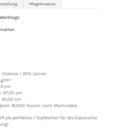
erstellung
Pflegehinweise
0 Werktage
rmation
% Viskose / 20% Leinen
 g/m²
143 cm
e: 47,00 cm
 45,00 cm
gkeit: 16.000 Touren nach Martindale
ff als perfektes I-Tüpfelchen für die klassische
ung!