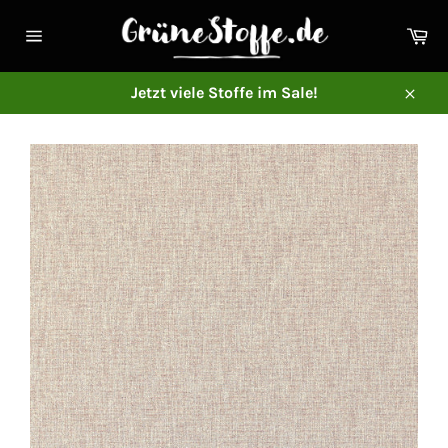
Direkt
zum
Ei
Inhalt
Seitennavigation
Jetzt viele Stoffe im Sale!
Schl