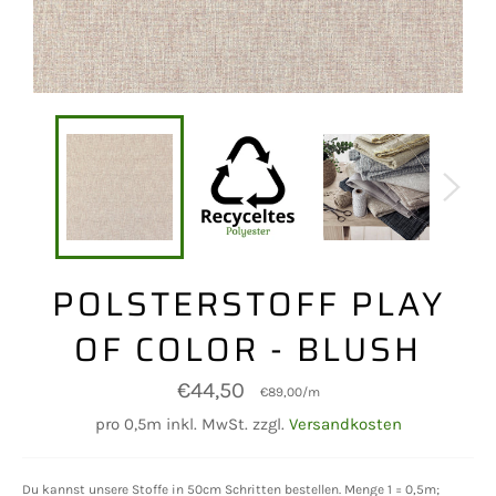
POLSTERSTOFF PLAY
OF COLOR - BLUSH
Normaler
€44,50
€89,00
/
m
Preis
pro 0,5m inkl. MwSt. zzgl.
Versandkosten
Du kannst unsere Stoffe in 50cm Schritten bestellen. Menge 1 = 0,5m;