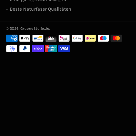
~ Beste Naturfaser Qualitäten
© 2026,
GrueneStoffe.de
.
Zahlungsarten