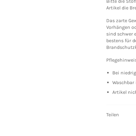
Bitte die Sto
Artikel die Br
Das zarte Ge
Vorhängen od
sind schwer 
bestens für d
Brandschutzkl
Pflegehinwei
Bei niedri
Waschbar 
Artikel ni
Teilen