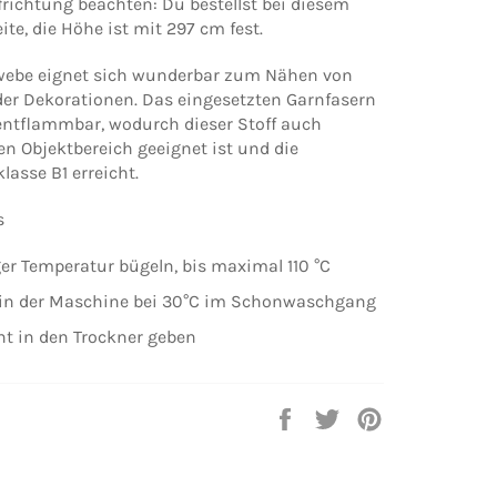
ffrichtung beachten: Du bestellst bei diesem
eite, die Höhe ist mit 297 cm fest.
webe eignet sich wunderbar zum Nähen von
er Dekorationen. Das eingesetzten Garnfasern
entflammbar, wodurch dieser Stoff auch
en Objektbereich geeignet ist und die
asse B1 erreicht.
s
ger Temperatur bügeln, bis maximal 110 °C
in der Maschine bei 30°C im Schonwaschgang
cht in den Trockner geben
Auf
Auf
Auf
Facebook
Twitter
Pinterest
teilen
twittern
pinnen