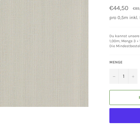
Normaler
€44,50
€89
Preis
pro 0,5m inkl.
Du kannst unsere 
1,00m; Menge 3 = 1
Die Mindestbeste
MENGE
−
+