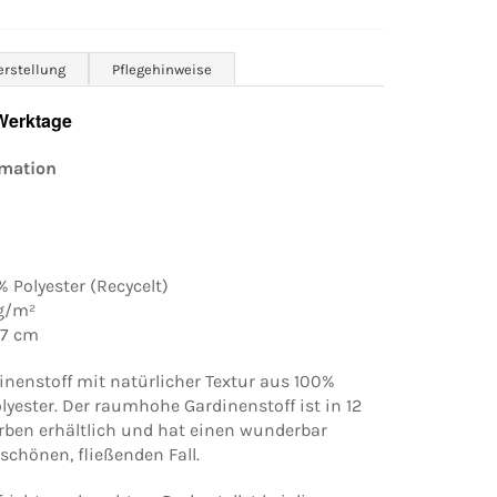
erstellung
Pflegehinweise
 Werktage
rmation
% Polyester (Recycelt)
 g/m²
97 cm
inenstoff mit natürlicher Textur aus 100%
lyester. Der raumhohe Gardinenstoff ist in 12
ben erhältlich und hat einen wunderbar
chönen, fließenden Fall.