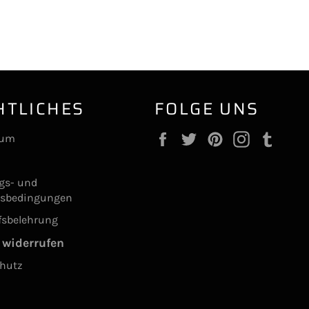
HTLICHES
FOLGE UNS
Facebook
Twitter
Pinterest
Instagram
Tumb
sum
ngs- und
gsbedingungen
fsbelehrung
 widerrufen
hutz