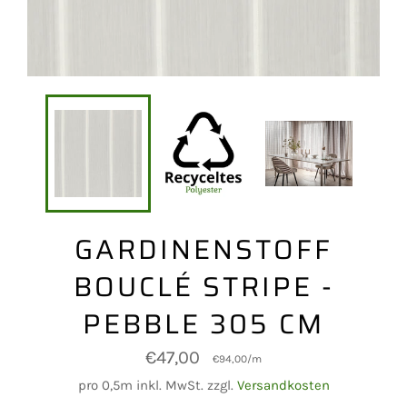
GARDINENSTOFF
BOUCLÉ STRIPE -
PEBBLE 305 CM
Normaler
€47,00
€94,00
/
m
Preis
pro 0,5m inkl. MwSt. zzgl.
Versandkosten