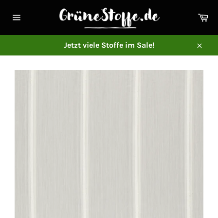
Direkt
zum
Ei
Inhalt
Seitennavigation
Jetzt viele Stoffe im Sale!
Schl