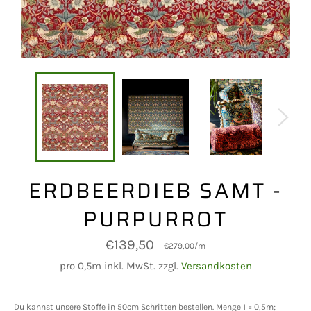
ERDBEERDIEB SAMT -
PURPURROT
Normaler
€139,50
€279,00
/
m
Preis
pro 0,5m inkl. MwSt. zzgl.
Versandkosten
Du kannst unsere Stoffe in 50cm Schritten bestellen. Menge 1 = 0,5m;