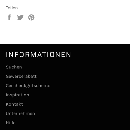
Teilen
Auf
Auf
Auf
Facebook
Twitter
Pinterest
teilen
twittern
pinnen
INFORMATIONEN
Suchen
Gewerberabatt
Geschenkgutscheine
Inspiration
Kontakt
Unternehmen
Hilfe