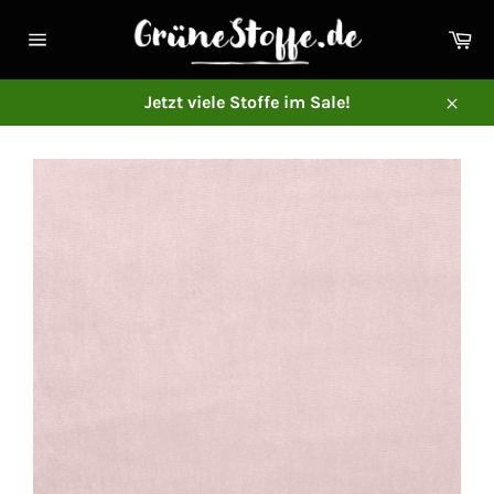
Direkt
zum
Ei
Inhalt
Seitennavigation
Jetzt viele Stoffe im Sale!
Schl