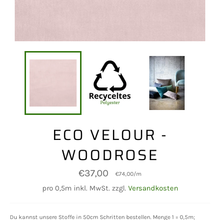
ECO VELOUR -
WOODROSE
Normaler
€37,00
€74,00
/
m
Preis
pro 0,5m inkl. MwSt. zzgl.
Versandkosten
Du kannst unsere Stoffe in 50cm Schritten bestellen. Menge 1 = 0,5m;