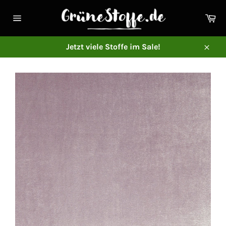
Direkt
zum
Ei
Inhalt
Seitennavigation
Jetzt viele Stoffe im Sale!
Schl