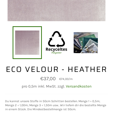
ECO VELOUR - HEATHER
Normaler
€37,00
€74,00
/
m
Preis
pro 0,5m inkl. MwSt. zzgl.
Versandkosten
Du kannst unsere Stoffe in 50cm Schritten bestellen. Menge 1 = 0,5m;
Menge 2 = 1,00m; Menge 3 = 1,50m usw.. Wir liefern dir die bestellte Menge
in einem Stück. Die Mindestbestellmenge ist 50cm.