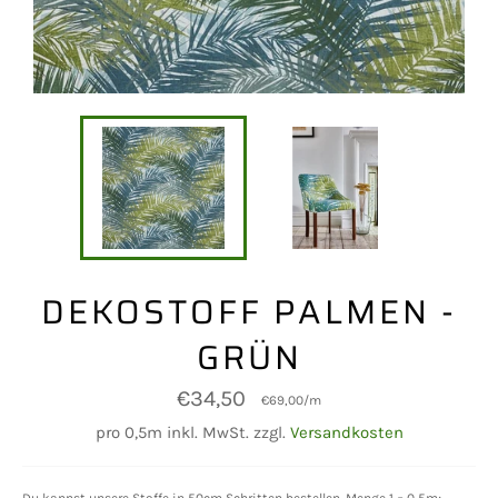
DEKOSTOFF PALMEN -
GRÜN
Normaler
€34,50
€69,00
/
m
Preis
pro 0,5m inkl. MwSt. zzgl.
Versandkosten
Du kannst unsere Stoffe in 50cm Schritten bestellen. Menge 1 = 0,5m;