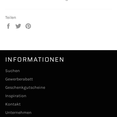
Teilen
Auf
Auf
Auf
Facebook
Twitter
Pinterest
teilen
twittern
pinnen
INFORMATIONEN
Suchen
Gewerberabatt
Geschenkgutscheine
Inspiration
Kontakt
Unternehmen