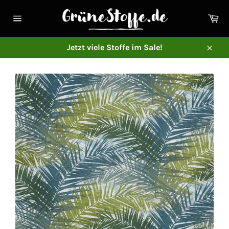
Direkt
zum
Ei
Inhalt
Seitennavigation
Jetzt viele Stoffe im Sale!
Schl