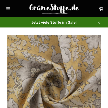
Direkt
zum
Ei
Inhalt
Seitennavigation
Jetzt viele Stoffe im Sale!
Schl