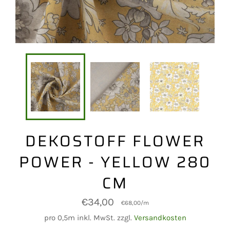
DEKOSTOFF FLOWER
POWER - YELLOW 280
CM
Normaler
€34,00
€68,00
/
m
Preis
pro 0,5m inkl. MwSt. zzgl.
Versandkosten