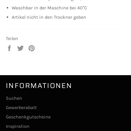
Waschbar in der Maschine bei 40°C
Artikel nicht in den Trockner geben
Teilen
Auf
Auf
Auf
Facebook
Twitter
Pinterest
teilen
twittern
pinnen
INFORMATIONEN
Suchen
Gewerberabatt
Geschenkgutscheine
Inspiration