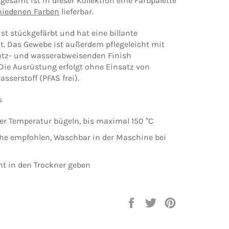
nsgesamt ist in dieser Kollektion eine Farbpalette
hiedenen Farben
lieferbar.
ist stückgefärbt und hat eine billante
t. Das Gewebe ist außerdem pflegeleicht mit
tz- und wasserabweisenden Finish
Die Ausrüstung erfolgt ohne Einsatz von
sserstoff (PFAS frei).
s
rer Temperatur bügeln, bis maximal 150 °C
e empfohlen, Waschbar in der Maschine bei
cht in den Trockner geben
Auf
Auf
Auf
Facebook
Twitter
Pinterest
teilen
twittern
pinnen