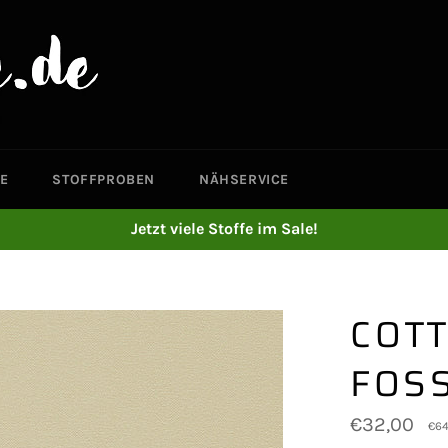
E
STOFFPROBEN
NÄHSERVICE
Jetzt viele Stoffe im Sale!
COTT
FOSS
Normaler
€32,00
€64
Preis