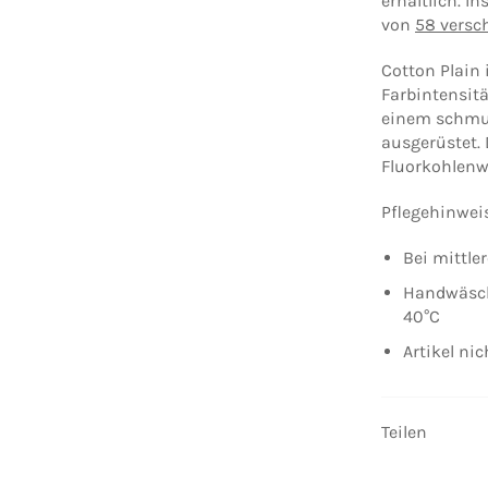
erhältlich. I
von
58 versc
Cotton Plain 
Farbintensitä
einem schmu
ausgerüstet. 
Fluorkohlenwa
Pflegehinwei
Bei mittle
Handwäsch
40°C
Artikel ni
Teilen