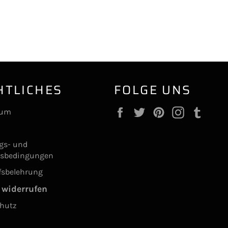
HTLICHES
FOLGE UNS
Facebook
Twitter
Pinterest
Instagram
Tumb
sum
ngs- und
gsbedingungen
fsbelehrung
 widerrufen
hutz