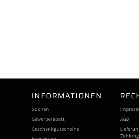
INFORMATIONEN
REC
Suchen
Impres
Gewerberabatt
AGB
Geschenkgutscheine
Lieferu
Zahlun
Inspiration