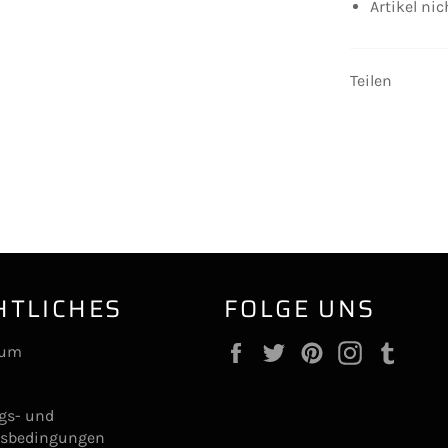
Artikel ni
Teilen
HTLICHES
FOLGE UNS
Facebook
Twitter
Pinterest
Instagram
Tumb
sum
ngs- und
gsbedingungen