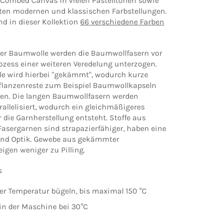
t Combed Canvas in vielen Pastelltönen sowie
ten modernen und klassischen Farbstellungen.
d in dieser Kollektion
66 verschiedene Farben
r Baumwolle werden die Baumwollfasern vor
zess einer weiteren Veredelung unterzogen.
e wird hierbei "gekämmt", wodurch kurze
flanzenreste zum Beispiel Baumwollkapseln
den. Die langen Baumwollfasern werden
allelisiert, wodurch ein gleichmäßigeres
 die Garnherstellung entsteht. Stoffe aus
sergarnen sind strapazierfähiger, haben eine
 und Optik. Gewebe aus gekämmter
igen weniger zu Pilling.
s
rer Temperatur bügeln, bis maximal 150 °C
in der Maschine bei 30°C