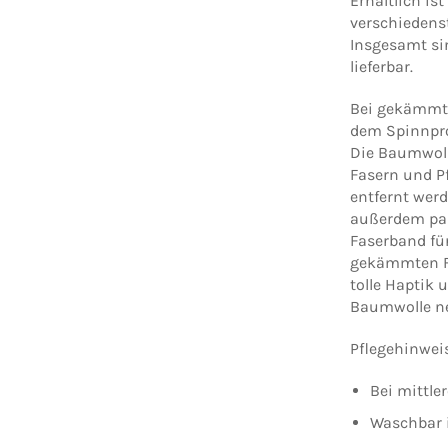
Erhältlich is
verschiedens
Insgesamt sin
lieferbar.
Bei gekämmte
dem Spinnpro
Die Baumwoll
Fasern und P
entfernt wer
außerdem par
Faserband für
gekämmten Fa
tolle Haptik
Baumwolle ne
Pflegehinwei
Bei mittle
Waschbar 