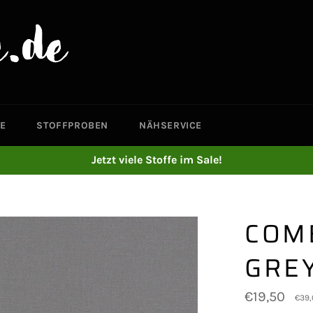
E
STOFFPROBEN
NÄHSERVICE
Jetzt viele Stoffe im Sale!
COM
GRE
Normaler
€19,50
€39,
Preis