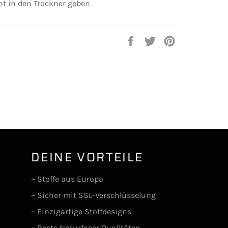
cht in den Trockner geben
Auf
Auf
Auf
Facebook
Twitter
Pinterest
teilen
twittern
pinnen
DEINE VORTEILE
lr
~ Stoffe aus Europa
~ Sicher mit SSL-Verschlüsselung
~ Einzigartige Stoffdesigns
~ Beste Naturfaser Qualitäten