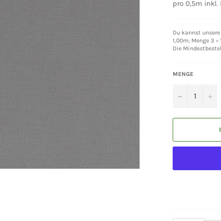
pro 0,5m inkl.
Du kannst unsere 
1,00m; Menge 3 = 1
Die Mindestbeste
MENGE
−
+