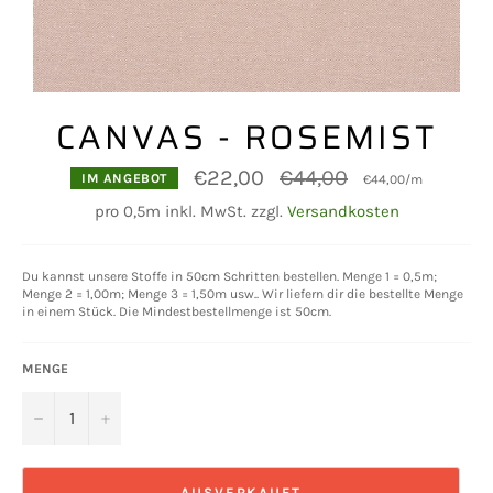
CANVAS - ROSEMIST
Normaler
€22,00
€44,00
IM ANGEBOT
€44,00
/
m
Preis
pro 0,5m inkl. MwSt. zzgl.
Versandkosten
Du kannst unsere Stoffe in 50cm Schritten bestellen. Menge 1 = 0,5m;
Menge 2 = 1,00m; Menge 3 = 1,50m usw.. Wir liefern dir die bestellte Menge
in einem Stück. Die Mindestbestellmenge ist 50cm.
MENGE
−
+
AUSVERKAUFT