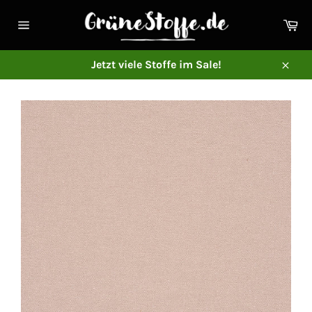
Direkt
zum
Ei
Inhalt
Seitennavigation
Jetzt viele Stoffe im Sale!
Schl