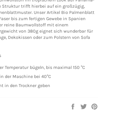
 Struktur trifft hierbei auf ein großzügig,
menblattmuster. Unser Artikel Bio Palmenblatt
 Faser bis zum fertigen Gewebe in Spanien
er reine Baumwollstoff mit einem
gewicht von 380g eignet sich wunderbar für
nge, Dekokissen oder zum Polstern von Sofa
s
rer Temperatur bügeln, bis maximal 150 °C
in der Maschine bei 40°C
cht in den Trockner geben
Auf
Auf
Auf
Facebook
Twitter
Pinterest
teilen
twittern
pinnen