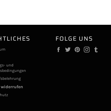
HTLICHES
FOLGE UNS
Facebook
Twitter
Pinterest
Instagram
Tumb
sum
ngs- und
gsbedingungen
fsbelehrung
 widerrufen
hutz