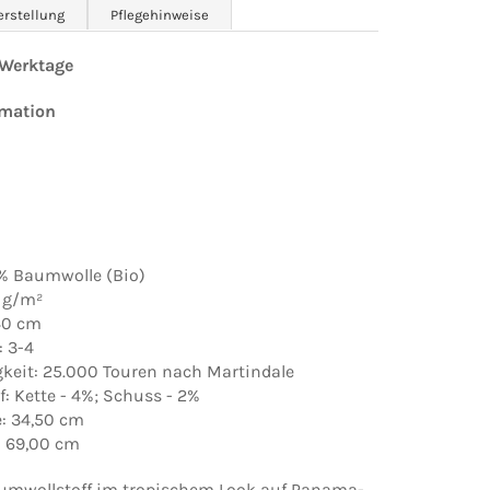
erstellung
Pflegehinweise
0 Werktage
rmation
0% Baumwolle (Bio)
 g/m²
140 cm
: 3-4
gkeit: 25.000 Touren nach Martindale
: Kette - 4%; Schuss - 2%
e: 34,50 cm
 69,00 cm
aumwollstoff im tropischem Look auf Panama-