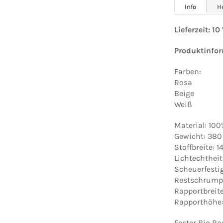
Info
H
Lieferzeit: 1
Produktinfo
Farben:
Rosa
Beige
Weiß
Material: 10
Gewicht: 380
Stoffbreite: 
Lichtechtheit
Scheuerfesti
Restschrumpf
Rapportbreit
Rapporthöhe:
Fester Bio B