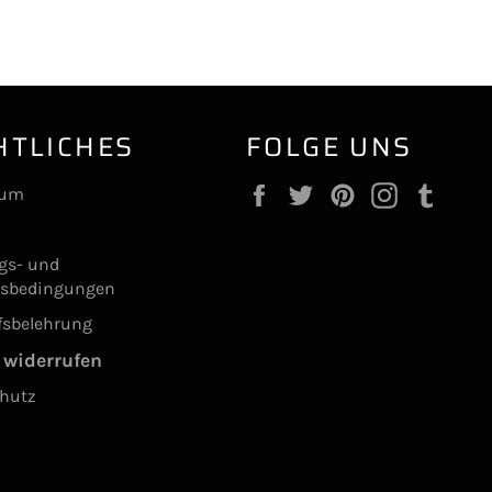
HTLICHES
FOLGE UNS
Facebook
Twitter
Pinterest
Instagram
Tumb
sum
ngs- und
gsbedingungen
fsbelehrung
 widerrufen
hutz