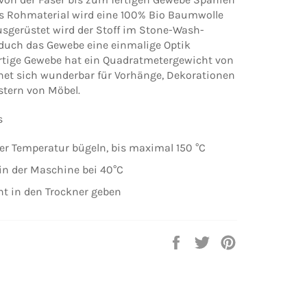
Als Rohmaterial wird eine 100% Bio Baumwolle
sgerüstet wird der Stoff im Stone-Wash-
duch das Gewebe eine einmalige Optik
rtige Gewebe hat ein Quadratmetergewicht von
net sich wunderbar für Vorhänge, Dekorationen
stern von Möbel.
s
rer Temperatur bügeln, bis maximal 150 °C
in der Maschine bei 40°C
cht in den Trockner geben
Auf
Auf
Auf
Facebook
Twitter
Pinterest
teilen
twittern
pinnen