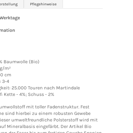
erstellung
Pflegehinweise
0 Werktage
rmation
0% Baumwolle (Bio)
 g/m²
140 cm
: 3-4
gkeit: 25.000 Touren nach Martindale
: Kette - 4%; Schuss - 2%
umwollstoff mit toller Fadenstruktur. Fest
ne sind hierbei zu einem robusten Gewebe
Dieser umweltfreundliche Polsterstoff wird mit
uf Mineralbasis eingefärbt. Der Artikel Bio
 von der Faser bis zum fertigen Gewebe Spanien