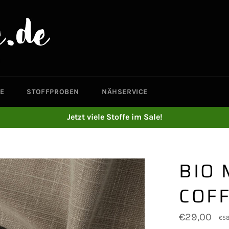
E
STOFFPROBEN
NÄHSERVICE
Jetzt viele Stoffe im Sale!
BIO 
COF
Normaler
€29,00
€58
Preis