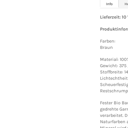
Info
H
Lieferzeit: 1
Produktinfo
Farben:
Braun
Material: 10
Gewicht: 375
Stoffbreite: 
Lichtechtheit
Scheuerfesti
Restschrumpf
Fester Bio Ba
gedrehte Gar
verarbeitet. 
Naturfarben a
Mineral wird