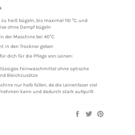
s
t zu heiß bügeln, bis maximal 110 °C, und
ise ohne Dampf bügeln
in der Maschine bei 40°C
cht in den Trockner geben
für dich für die Pflege von Leinen:
lüssiges Feinwaschmittel ohne optische
und Bleichzusätze
ine nur halb füllen, da die Leinenfaser viel
fnehmen kann und dadurch stark aufquillt
Auf
Auf
Auf
Facebook
Twitter
Pinterest
teilen
twittern
pinnen