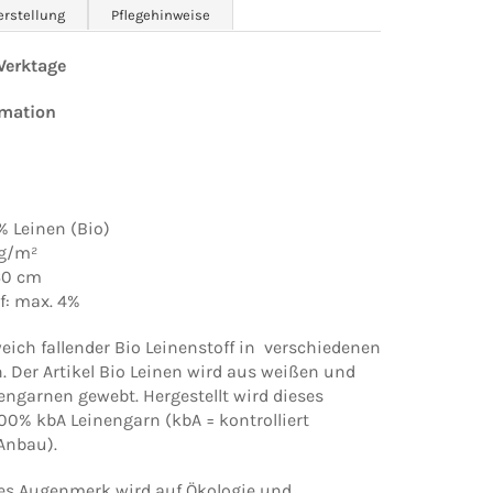
erstellung
Pflegehinweise
 Werktage
rmation
% Leinen (Bio)
 g/m²
160 cm
: max. 4%
ich fallender Bio Leinenstoff in verschiedenen
. Der Artikel Bio Leinen wird aus weißen und
engarnen gewebt. Hergestellt wird dieses
00% kbA Leinengarn (kbA = kontrolliert
 Anbau).
es Augenmerk wird auf Ökologie und