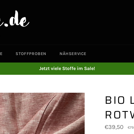
E
STOFFPROBEN
NÄHSERVICE
Jetzt viele Stoffe im Sale!
BIO 
ROT
Normaler
€39,50
€79
Preis