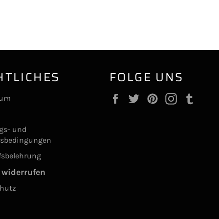
HTLICHES
FOLGE UNS
Facebook
Twitter
Pinterest
Instagram
Tumb
sum
ngs- und
gsbedingungen
fsbelehrung
 widerrufen
hutz