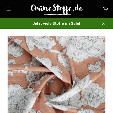
Direkt
zum
Ei
Inhalt
Seitennavigation
Jetzt viele Stoffe im Sale!
Schl