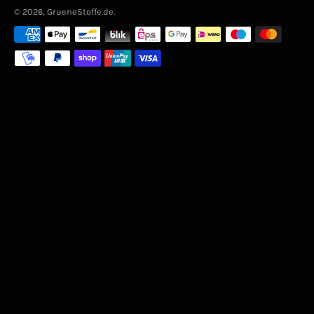
© 2026,
GrueneStoffe.de
.
Zahlungsarten