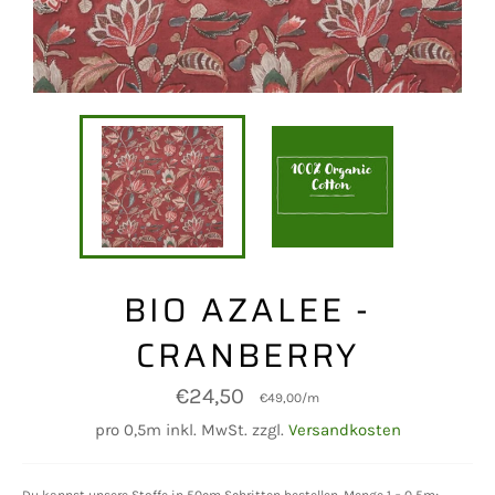
BIO AZALEE -
CRANBERRY
Normaler
€24,50
€49,00
/
m
Preis
pro 0,5m inkl. MwSt. zzgl.
Versandkosten
Du kannst unsere Stoffe in 50cm Schritten bestellen. Menge 1 = 0,5m;