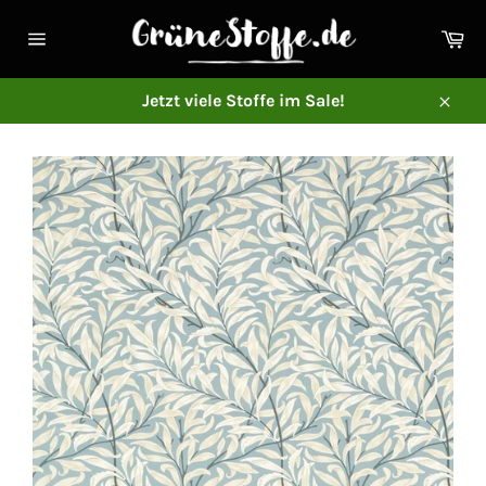
Direkt
zum
Ei
Inhalt
Seitennavigation
Jetzt viele Stoffe im Sale!
Schl