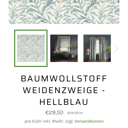
BAUMWOLLSTOFF
WEIDENZWEIGE -
HELLBLAU
Normaler
€29,50
€59,00
/
m
Preis
pro 0,5m inkl. MwSt. zzgl.
Versandkosten