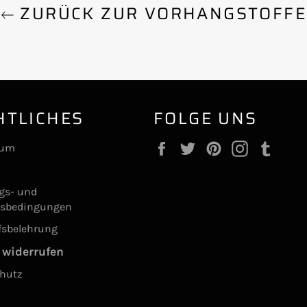
ZURÜCK ZUR VORHANGSTOFFE
HTLICHES
FOLGE UNS
Facebook
Twitter
Pinterest
Instagram
Tumb
sum
ngs- und
gsbedingungen
fsbelehrung
 widerrufen
hutz