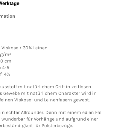
 Werktage
rmation
% Viskose / 30% Leinen
 g/m²
140 cm
: 4-5
f: 4%
usstoff mit natürlichem Griff in zeitlosen
es Gewebe mit natürlichem Charakter wird in
feinen Viskose- und Leinenfasern gewebt.
 ein echter Allrounder. Denn mit einem edlen Fall
ch wunderbar für Vorhänge und aufgrund einer
rbeständigkeit für Polsterbezüge.