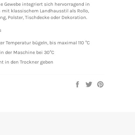
e Gewebe integriert sich hervorragend in
it klassischem Landhausstil als Rollo,
ng, Polster, Tischdecke oder Dekoration.
s
ger Temperatur bügeln, bis maximal 110 °C
in der Maschine bei 30°C
cht in den Trockner geben
Auf
Auf
Auf
Facebook
Twitter
Pinterest
teilen
twittern
pinnen