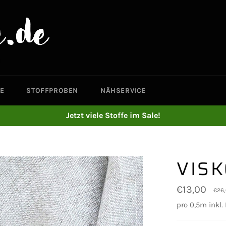
E
STOFFPROBEN
NÄHSERVICE
Jetzt viele Stoffe im Sale!
VISK
Normaler
€13,00
€26
Preis
pro 0,5m inkl.