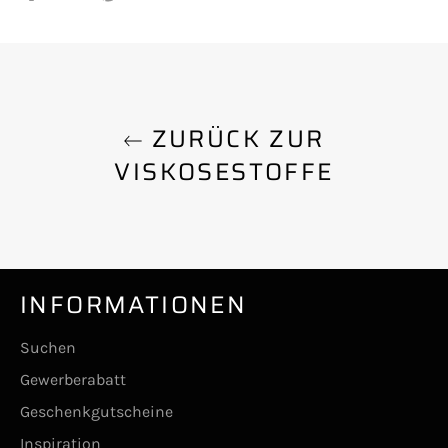
Facebook
Twitter
Pinterest
teilen
twittern
pinnen
ZURÜCK ZUR
VISKOSESTOFFE
INFORMATIONEN
Suchen
Gewerberabatt
Geschenkgutscheine
Inspiration