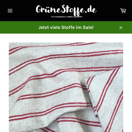
Direkt
zum
Ei
Inhalt
Seitennavigation
Jetzt viele Stoffe im Sale!
Schl