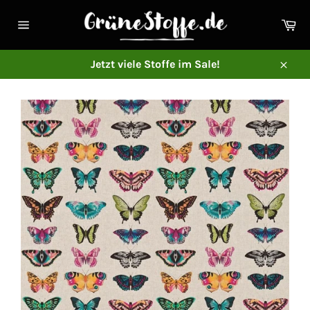
Direkt
zum
Ei
Inhalt
Seitennavigation
Jetzt viele Stoffe im Sale!
Schl