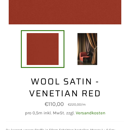
WOOL SATIN -
VENETIAN RED
Normaler
€110,00
€220,00
/
m
Preis
pro 0,5m inkl. MwSt. zzgl.
Versandkosten
Du kannst unsere Stoffe in 50cm Schritten bestellen. Menge 1 = 0,5m;