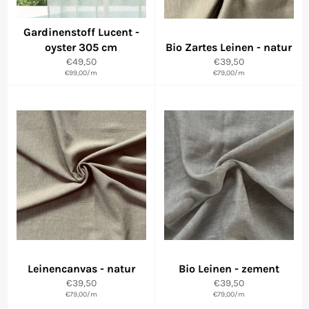
Gardinenstoff Lucent -
oyster 305 cm
Bio Zartes Leinen - natur
Normaler
Normaler
€49,50
€39,50
€99,00
Preis
/
m
Preis
€79,00
/
m
Leinencanvas - natur
Bio Leinen - zement
Normaler
Normaler
€39,50
€39,50
Preis
€79,00
/
m
Preis
€79,00
/
m