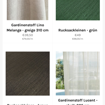
Gardinenstoff Lino
Melange - greige 310 cm
Rucksackleinen - grün
Normaler
Normaler
€39,50
€49
Preis
€79,00
/
m
€98,00
Preis
/
m
Gardinenstoff Lucent -