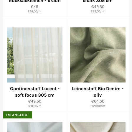
Rucksackleinen - braun
chalk 305 cm
Normaler
Normaler
€49
€49,50
€98,00
Preis
/
m
€99,00
Preis
/
m
Gardinenstoff Lucent -
Leinenstoff Bio Denim -
soft focus 305 cm
oliv
Normaler
Normaler
€49,50
€64,50
€99,00
Preis
/
m
€129,00
Preis
/
m
IM ANGEBOT