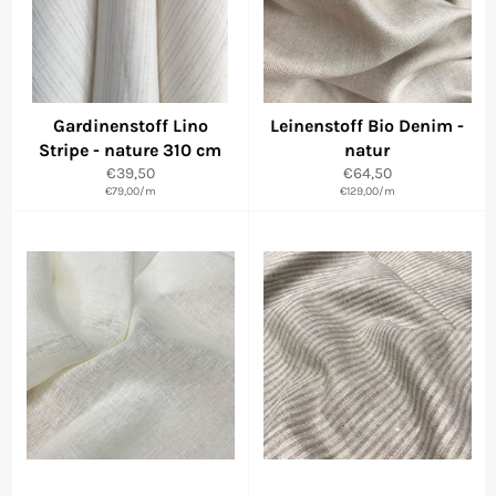
Gardinenstoff Lino
Leinenstoff Bio Denim -
Stripe - nature 310 cm
natur
Normaler
Normaler
€39,50
€64,50
Preis
€79,00
/
m
€129,00
Preis
/
m