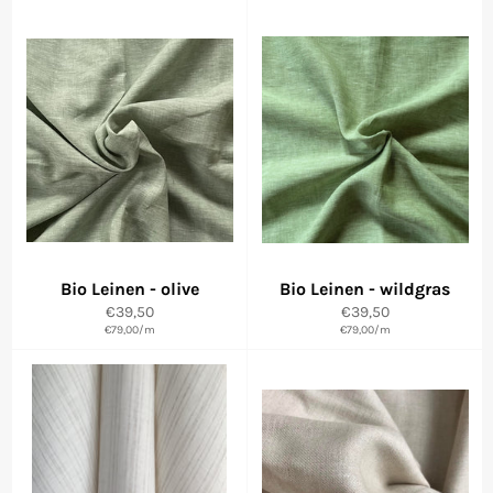
Bio Leinen - olive
Bio Leinen - wildgras
Normaler
Normaler
€39,50
€39,50
Preis
€79,00
/
m
Preis
€79,00
/
m