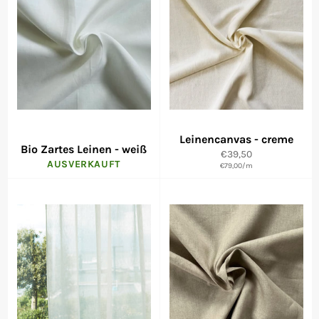
Leinencanvas - creme
Bio Zartes Leinen - weiß
Normaler
€39,50
AUSVERKAUFT
Preis
€79,00
/
m