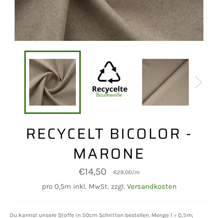
RECYCELT BICOLOR -
MARONE
Normaler
€14,50
€29,00
/
m
Preis
pro 0,5m inkl. MwSt. zzgl.
Versandkosten
Du kannst unsere Stoffe in 50cm Schritten bestellen. Menge 1 = 0,5m;