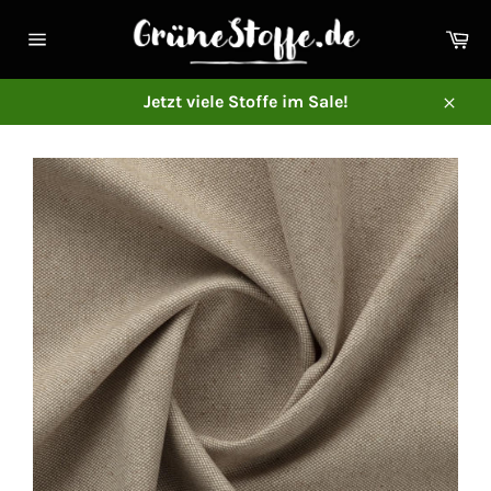
Direkt
zum
Ei
Inhalt
Seitennavigation
Jetzt viele Stoffe im Sale!
Schl