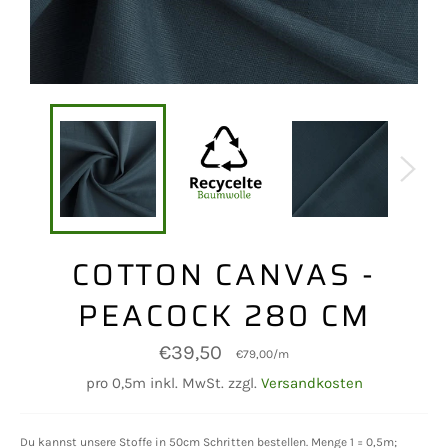
COTTON CANVAS -
PEACOCK 280 CM
Normaler
€39,50
€79,00
/
m
Preis
pro 0,5m inkl. MwSt. zzgl.
Versandkosten
Du kannst unsere Stoffe in 50cm Schritten bestellen. Menge 1 = 0,5m;