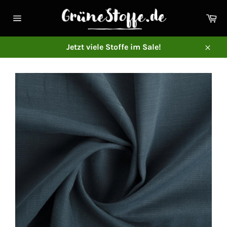
Direkt
zum
Ei
Inhalt
Seitennavigation
Jetzt viele Stoffe im Sale!
Schl