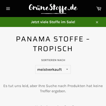
Direkt
zum
Ei
Inhalt
Seitennavigation
Jetzt viele Stoffe im Sale!
Schl
PANAMA STOFFE –
TROPISCH
SORTIEREN NACH
Es tut uns leid, aber Ihre Suche nach Produkten hat keine
Treffer ergeben.