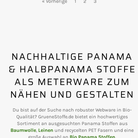
« Vorherige
1
2
3
NACHHALTIGE PANAMA
& HALBPANAMA STOFFE
ALS METERWARE ZUM
NÄHEN UND GESTALTEN
Du bist auf der Suche nach robuster Webware in Bio-
Qualität? GrueneStoffe.de bietet ein hochwertiges
Sortiment an ausgesuchten Panama Stoffen aus
Baumwolle
,
Leinen
und recycelten PET Fasern und eine
große Auswahl an
Bio Panama Stoffen
.