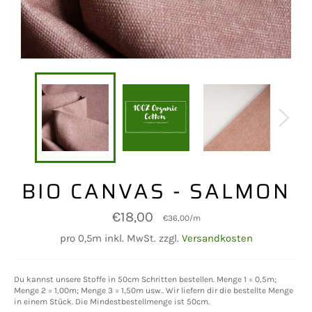
BIO CANVAS - SALMON
Normaler
€18,00
€36,00
/
m
Preis
pro 0,5m inkl. MwSt. zzgl.
Versandkosten
Du kannst unsere Stoffe in 50cm Schritten bestellen. Menge 1 = 0,5m;
Menge 2 = 1,00m; Menge 3 = 1,50m usw.. Wir liefern dir die bestellte Menge
in einem Stück. Die Mindestbestellmenge ist 50cm.