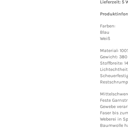
Lieferzeit: 5
Produktinfo
Farben:
Blau
Weiß
Material: 10
Gewicht: 380
Stoffbreite: 
Lichtechtheit
Scheuerfesti
Restschrumpf
Mittelschwer
Feste Garnst
Gewebe verarb
Faser bis zum
Weberei in Sp
Baumwolle ha