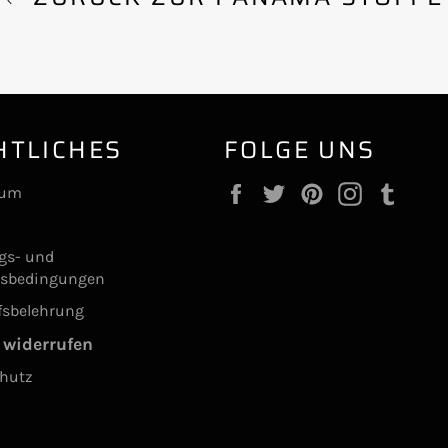
HTLICHES
FOLGE UNS
Facebook
Twitter
Pinterest
Instagram
Tumb
sum
ngs- und
gsbedingungen
fsbelehrung
 widerrufen
hutz