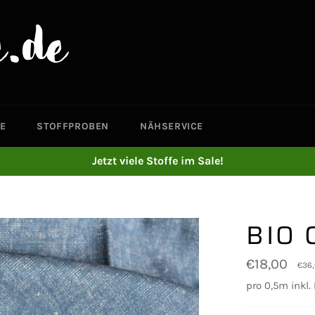
E
STOFFPROBEN
NÄHSERVICE
Jetzt viele Stoffe im Sale!
BIO 
Normaler
€18,00
€36
Preis
pro 0,5m inkl.