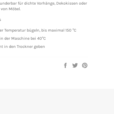
wunderbar für dichte Vorhänge, Dekokissen oder
 von Möbel.
s
rer Temperatur bügeln, bis maximal 150 °C
in der Maschine bei 40°C
cht in den Trockner geben
Auf
Auf
Auf
Facebook
Twitter
Pinterest
teilen
twittern
pinnen