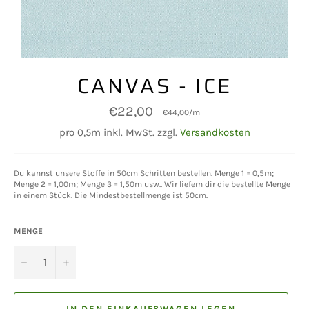
CANVAS - ICE
Normaler
€22,00
€44,00
/
m
Preis
pro 0,5m inkl. MwSt. zzgl.
Versandkosten
Du kannst unsere Stoffe in 50cm Schritten bestellen. Menge 1 = 0,5m;
Menge 2 = 1,00m; Menge 3 = 1,50m usw.. Wir liefern dir die bestellte Menge
in einem Stück. Die Mindestbestellmenge ist 50cm.
MENGE
−
+
IN DEN EINKAUFSWAGEN LEGEN