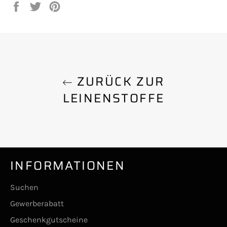
Auf
Auf
Auf
Facebook
Twitter
Pinterest
teilen
twittern
pinnen
ZURÜCK ZUR
LEINENSTOFFE
INFORMATIONEN
Suchen
Gewerberabatt
Geschenkgutscheine