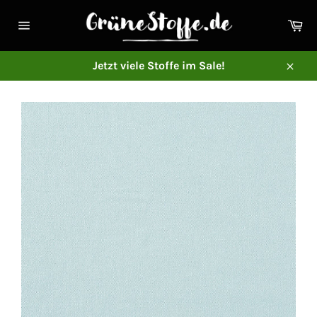
Direkt
zum
Ei
Inhalt
Seitennavigation
Jetzt viele Stoffe im Sale!
Schl