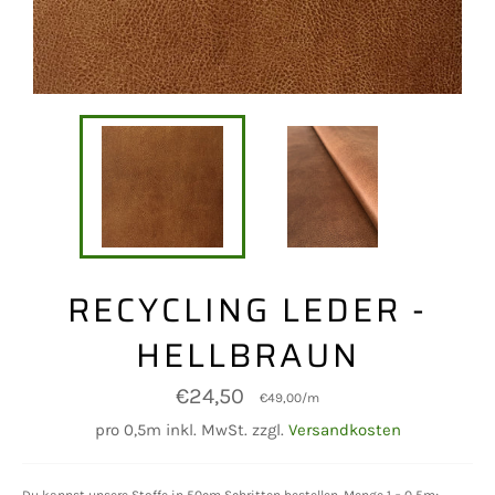
RECYCLING LEDER -
HELLBRAUN
Normaler
€24,50
€49,00
/
m
Preis
pro 0,5m inkl. MwSt. zzgl.
Versandkosten