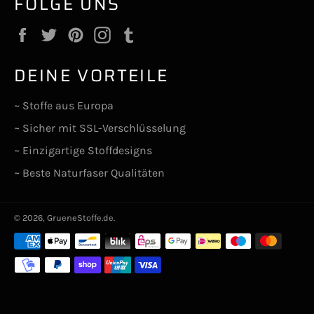
FOLGE UNS
Facebook
Twitter
Pinterest
Instagram
Tumblr
DEINE VORTEILE
~ Stoffe aus Europa
~ Sicher mit SSL-Verschlüsselung
~ Einzigartige Stoffdesigns
~ Beste Naturfaser Qualitäten
© 2026,
GrueneStoffe.de
.
Zahlungsarten