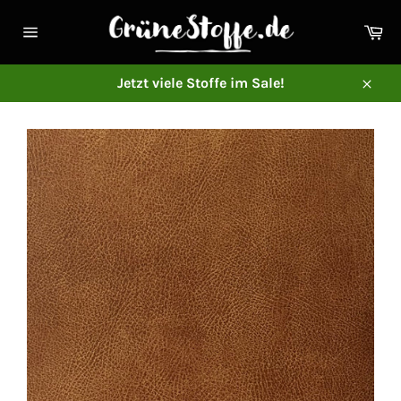
Direkt
zum
Ei
Inhalt
Seitennavigation
Jetzt viele Stoffe im Sale!
Schl