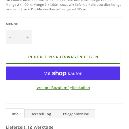
Du kannst unsere Stoffe in 50cm Schritten bestellen. Menge 1 = 0,5m;
Menge 2 = 1,00m; Menge 3 = 1,50m usw.. Wir liefern dir die bestellte Menge
in einem Stück. Die Mindestbestellmenge ist 50cm.
MENGE
−
+
IN DEN EINKAUFSWAGEN LEGEN
Weitere Bezahlmöglichkeiten
Info
Herstellung
Pflegehinweise
Lieferzeit:
12
Werktage