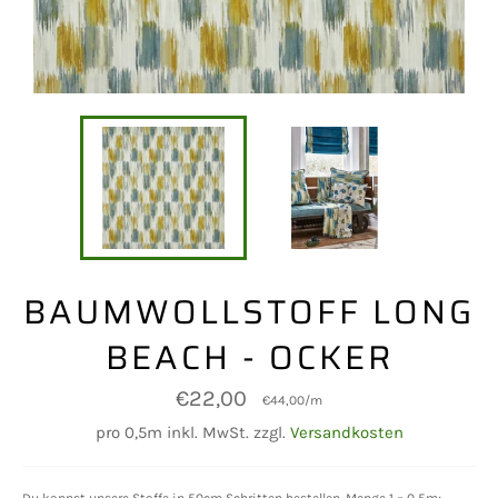
BAUMWOLLSTOFF LONG
BEACH - OCKER
Normaler
€22,00
€44,00
/
m
Preis
pro 0,5m inkl. MwSt. zzgl.
Versandkosten
Du kannst unsere Stoffe in 50cm Schritten bestellen. Menge 1 = 0,5m;