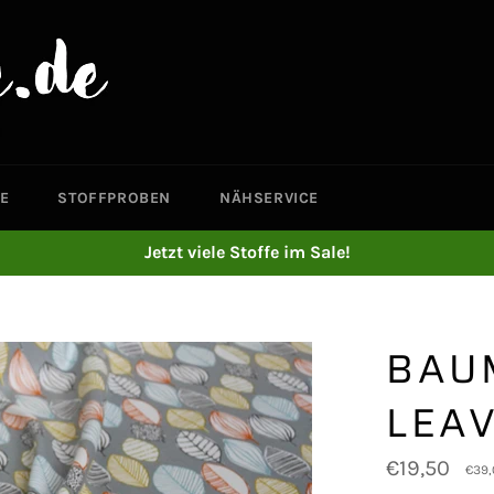
E
STOFFPROBEN
NÄHSERVICE
Jetzt viele Stoffe im Sale!
BAU
LEAV
Normaler
€19,50
€39,
Preis