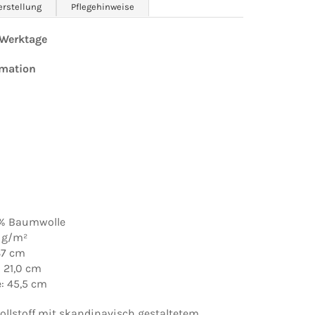
erstellung
Pflegehinweise
0 Werktage
rmation
0% Baumwolle
 g/m²
137 cm
 21,0 cm
: 45,5 cm
ollstoff mit skandinavisch gestaltetem