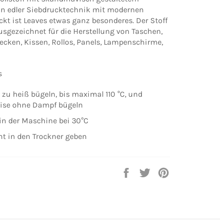
 In edler Siebdrucktechnik mit modernen
kt ist Leaves etwas ganz besonderes. Der Stoff
usgezeichnet für die Herstellung von Taschen,
ecken, Kissen, Rollos, Panels, Lampenschirme,
s
t zu heiß bügeln, bis maximal 110 °C, und
ise ohne Dampf bügeln
in der Maschine bei 30°C
cht in den Trockner geben
Auf
Auf
Auf
Facebook
Twitter
Pinterest
teilen
twittern
pinnen