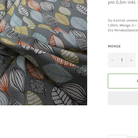
pro 0,5m inkl.
Du kannst unsere 
1,00m; Menge 3 = 1
Die Mindestbeste
MENGE
−
+