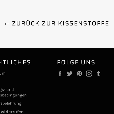
ZURÜCK ZUR KISSENSTOFFE
HTLICHES
FOLGE UNS
Facebook
Twitter
Pinterest
Instagram
Tumb
sum
ngs- und
gsbedingungen
fsbelehrung
 widerrufen