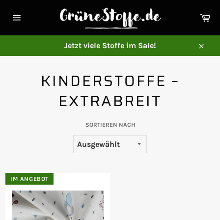
Direkt
zum
Ei
Inhalt
Seitennavigation
Jetzt viele Stoffe im Sale!
Schl
KINDERSTOFFE –
EXTRABREIT
SORTIEREN NACH
IM ANGEBOT