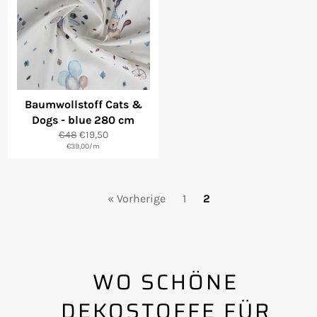
Baumwollstoff Cats &
Dogs - blue 280 cm
Normaler
Sonderpreis
€48
€19,50
Preis
€39,00
/
m
« Vorherige
1
2
WO SCHÖNE
DEKOSTOFFE FÜR