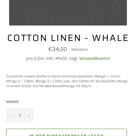
COTTON LINEN - WHALE
Normaler
€34,50
€69,00
/
m
Preis
pro 0,5m inkl. MwSt. zzgl.
Versandkosten
Du kannst unsere Stoffe in 50cm Schritten bestellen. Menge 1 = 0,5m;
Menge 2 = 1,00m; Menge 3 = 1,50m usw.. Wir liefern dir die bestellte Menge
in einem Stück. Die Mindestbestellmenge ist 50cm.
MENGE
−
+
IN DEN EINKAUFSWAGEN LEGEN