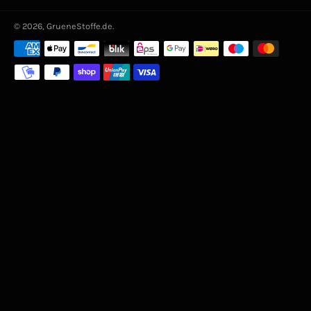
© 2026,
GrueneStoffe.de
.
Zahlungsarten