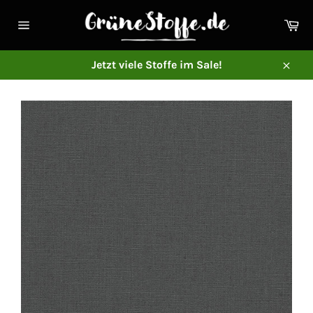
Direkt
zum
Ei
Inhalt
Seitennavigation
Jetzt viele Stoffe im Sale!
Schl