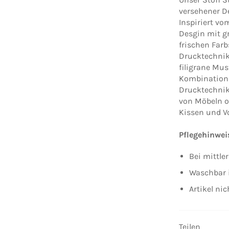
versehener D
Inspiriert v
Desgin mit gr
frischen Farb
Drucktechnik 
filigrane Mus
Kombination 
Drucktechnik
von Möbeln o
Kissen und V
Pflegehinwei
Bei mittle
Waschbar i
Artikel ni
Teilen