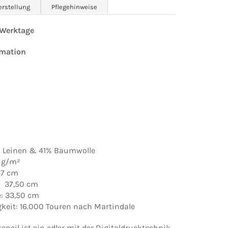
erstellung
Pflegehinweise
0 Werktage
rmation
% Leinen & 41% Baumwolle
 g/m²
137 cm
: 37,50 cm
e: 33,50 cm
gkeit: 16.000 Touren nach Martindale
tencil ist ein edler mit der Digitaldrucktechnik