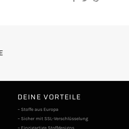
Facebook
Twitter
Pinterest
teilen
twittern
pinnen
E
DEINE VORTEILE
lr
~ Stoffe aus Europa
~ Sicher mit SSL-Verschlüsselung
~ Einzigartige Stoffdesigns