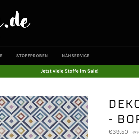
E
STOFFPROBEN
NÄHSERVICE
Jetzt viele Stoffe im Sale!
DEK
- B
Normaler
€39,50
€79
Preis