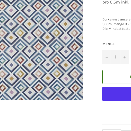
pro 0,5m inkl.
Du kannst unsere 
1,00m; Menge 3 = 1
Die Mindestbeste
MENGE
−
+