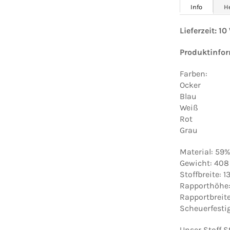
Info
H
Lieferzeit: 1
Produktinfo
Farben:
Ocker
Blau
Weiß
Rot
Grau
Material: 59
Gewicht: 408
Stoffbreite: 
Rapporthöhe
Rapportbreit
Scheuerfesti
Unser Stoff S