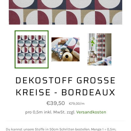
DEKOSTOFF GROSSE K
REISE - BORDEAUX
Normaler
€39,50
€79,00
/
m
Preis
pro 0,5m inkl. MwSt. zzgl.
Versandkosten
Du kannst unsere Stoffe in 50cm Schritten bestellen. Menge 1 = 0,5m;